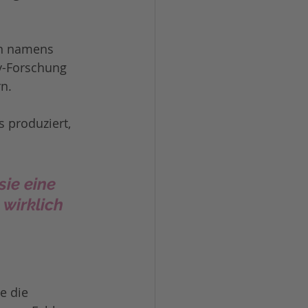
in namens 
y-Forschung 
n.
 produziert, 
sie eine 
wirklich 
e die 