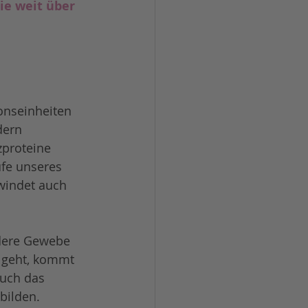
e weit über 
onseinheiten 
dern 
zproteine 
fe unseres 
hwindet auch 
ndere Gewebe 
 geht, kommt 
uch das 
bilden. 