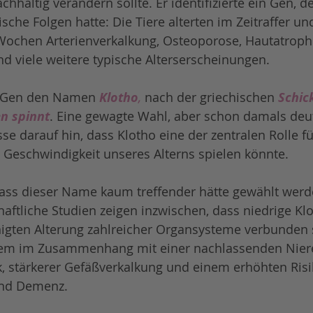
hhaltig verändern sollte. Er identifizierte ein Gen, d
che Folgen hatte: Die Tiere alterten im Zeitraffer un
Wochen Arterienverkalkung, Osteoporose, Hautatrophie
d viele weitere typische Alterserscheinungen.
 Gen den Namen 
Klotho
,
 nach der griechischen 
Schick
n spinnt
. Eine gewagte Wahl, aber schon damals deut
e darauf hin, dass Klotho eine der zentralen Rolle fü
 Geschwindigkeit unseres Alterns spielen könnte.
dass dieser Name kaum treffender hätte gewählt werd
ftliche Studien zeigen inzwischen, dass niedrige Klo
igten Alterung zahlreicher Organsysteme verbunden s
rem im Zusammenhang mit einer nachlassenden Niere
, stärkerer Gefäßverkalkung und einem erhöhten Risik
und Demenz.