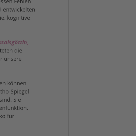
essen Fehlen 
d entwickelten 
, kognitive 
salsgöttin, 
eten die 
r unsere 
en können. 
tho-Spiegel 
ind. Sie 
nfunktion, 
o für 