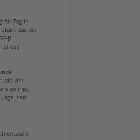
 für Tag in 
otein, das die 
GF-β 
 Stress 
sunde 
 wie viel 
ns gelingt, 
 Lage, den 
ch entsteht 