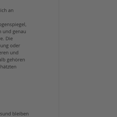
ich an 
genspiegel, 
an und genau 
e. Die 
mung oder 
eren und 
alb gehören 
hätzten 
esund bleiben 