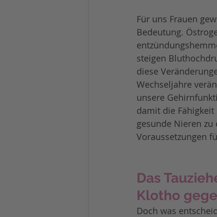
Für uns Frauen gewi
Bedeutung. Östrogen
entzündungshemmend
steigen Bluthochdru
diese Veränderungen
Wechseljahre verän
unsere Gehirnfunkti
damit die Fähigkeit
gesunde Nieren zu d
Voraussetzungen fü
Das Tauziehe
Klotho geg
Doch was entscheide