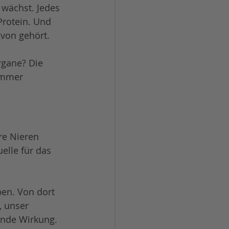
 wächst. Jedes 
rotein. Und 
von gehört.
rgane? Die 
immer 
re Nieren 
uelle für das 
ben. Von dort 
, unser 
ende Wirkung. 