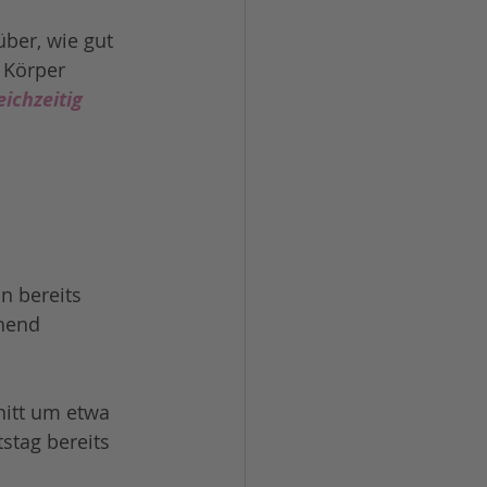
ber, wie gut 
 Körper 
ichzeitig 
n bereits 
hend 
nitt um etwa 
stag bereits 