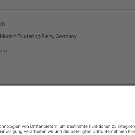
en
, Munich-Trudering-Riem, Germany
com
Kontakt
Bei Fragen kannst Du mich jederzeit per
E-Mail erreichen:
hello@bloom-ac.com