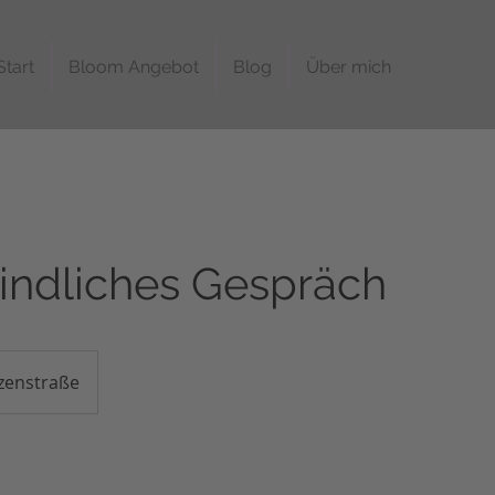
Start
Bloom Angebot
Blog
Über mich
indliches Gespräch
tzenstraße