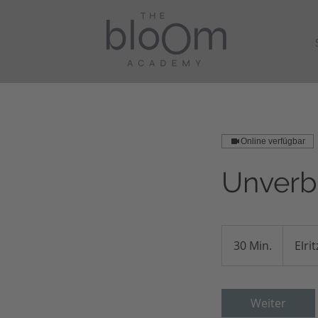
Online verfügbar
Unverb
30 Min.
3
Elri
0
M
i
Weiter
n