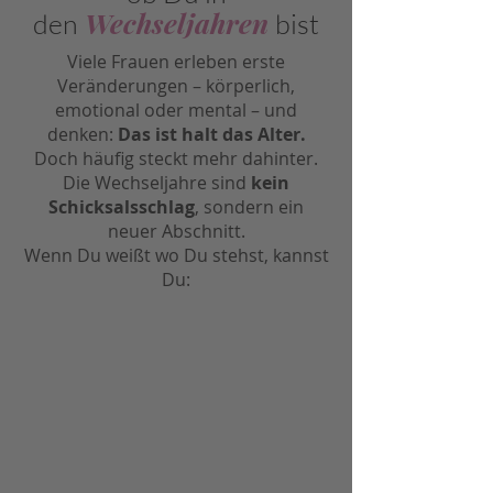
Wechseljahren
den
bist
Viele Frauen erleben erste
Veränderungen – körperlich,
emotional oder mental – und
denken:
Das ist halt das Alter.
Doch häufig steckt mehr dahinter.
Die Wechseljahre sind
kein
Schicksalsschlag
, sondern ein
neuer Abschnitt.
Wenn Du weißt wo Du stehst, kannst
Du:
...gezielt etwas für Dein
Wohlbefinden tun.
...Deinen Alltag wieder aktiv