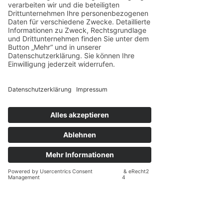
Jetzt den Test machen →
Bloom
Die Vision der
Academy:
Wir wollen die Gesundheit von
Frauen in den
Wechseljahren
langfristig
verbessern und ihr biologisches
Alter zurückdrehen, damit sie sich
in ihrem Körper langfristig wieder
glücklich fühlen und ihre
Gesundheit, sowie ihr Gewicht
kontrollieren können.