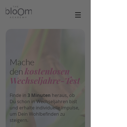
Mache
kostenlosen
den
Wechseljahre-Test
Finde in
3 Minuten
heraus, ob
Du schon in Wechseljahren bist
und erhalte individuelle Impulse,
um Dein Wohlbefinden zu
steigern.