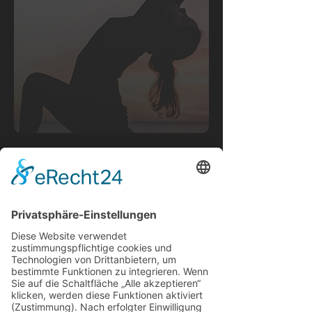
Du musst da nicht
durch
alleine
.
Nimm Dir 3 Minuten Zeit, mache
unseren kostenlosen Test, um
herauszufinden, ob Du in den
Wechseljahren bist und starte Deine
Reise zu mehr Wohlbefinden.
Nimm Deine Gesundheit selbst in die
Hand!